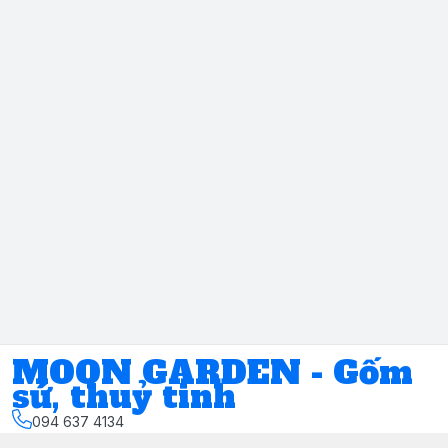
MOON GARDEN - Gốm
sứ, thuỷ tinh
094 637 4134
Địa chỉ
:
Số 11, ngách 17, ngõ 117, đường Phúc Xá, Phường