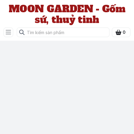
MOON GARDEN - Gốm
sứ, thuỷ tinh
0