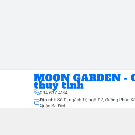
MOON GARDEN - G
thuỷ tinh
094 637 4134
Địa chỉ
:
Số 11, ngách 17, ngõ 117, đường Phúc X
Quận Ba Đình
Chính sách
Chính sách bảo mật thông tin khách hàng
Chính sách thanh toán