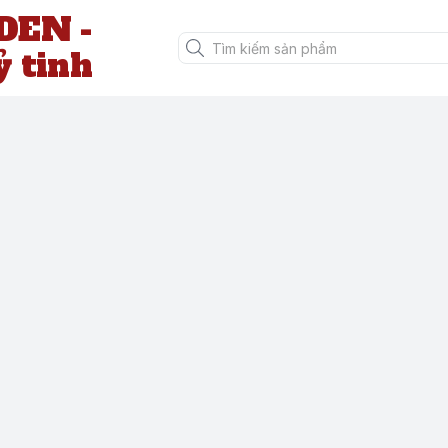
EN -
ỷ tinh