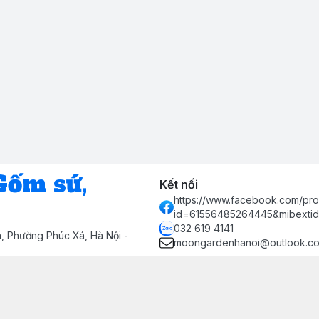
ốm sứ,
Kết nối
https://www.facebook.com/prof
id=61556485264445&mibexti
032 619 4141
á, Phường Phúc Xá, Hà Nội -
moongardenhanoi@outlook.co