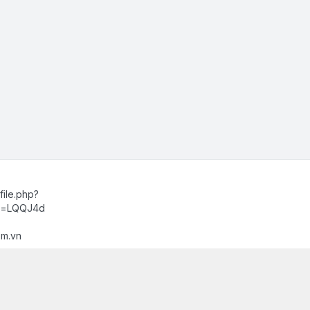
ile.php?
d=LQQJ4d
m.vn