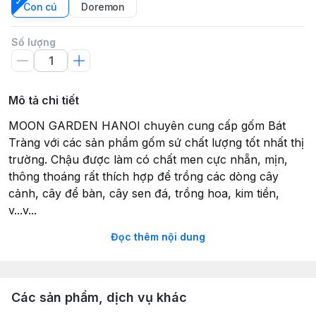
Con cú
Doremon
Số lượng
Mô tả chi tiết
MOON GARDEN HANOI chuyên cung cấp gốm Bát
Tràng với các sản phẩm gốm sứ chất lượng tốt nhất thị
trường. Chậu được làm có chất men cực nhẵn, mịn,
thông thoáng rất thích hợp để trồng các dòng cây
cảnh, cây để bàn, cây sen đá, trồng hoa, kim tiền,
v...v...
Đọc thêm nội dung
THÔNG TIN SẢN PHẨM
- Kích thước: Theo từng phân loại
- Hình dáng: Tùy hình dáng chậu
- Chất liệu: Gốm sứ
Các sản phẩm, dịch vụ khác
- Xuất xứ: Bát Tràng