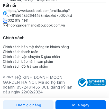
- Giao hàng trên Toàn Quốc (có mã freeship cho KH).
Kết nối
- Hàng có sẵn, giao ngay khi nhận đơn.
https://www.facebook.com/profile.php?
- Hỗ trợ đổi trả theo quy định của Shopee
id=61556485264445&mibextid=LQQJ4d
032 619 4141
DÀNH CHO ĐỐI TÁC/ KHÁCH SỈ
moongardenhanoi@outlook.com.vn
- Moon Garden là lò sản xuất chậu men Bát Tràng,
chậu Đất nung, chậu thiết kế theo yêu cầu.
Chính sách
- CÓ ÁP DỤNG GIÁ SỈ - LIÊN HỆ SHOP ĐỂ BIẾT
THÊM CHI TIẾT.
Chính sách bảo mật thông tin khách hàng
Chính sách thanh toán
Chính sách vận chuyển & giao nhận
MOON GARDEN:
Chính sách bảo hành sản phẩm
Moon Garden tin rằng, kinh doanh bằng sự trân thành
Chính sách đổi trả sản phẩm
& trung thực luôn là lựa chọn tốt nhất để phát triển một
doanh nghiệp bền vững. Đã mua hàng ở Moon Garden,
© 2026
HỘ KINH DOANH MOON
bạn có thể yên tâm rằng đó là sản phẩm có chất lượng
GARDEN HA NOI, Mã số hộ kinh
doanh: 8572491455-001, đăng ký lần
cao kèm giá thành hợp lý nhất thị trường. Rất mong
đầu ngày 22/02/2024
luôn có được sự tin tưởng và ủng hộ của Quý khách.
Thêm giỏ hàng
Mua ngay
#chau #cay #mini #xo #chaucay #hoa #gom #su