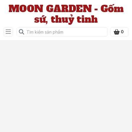
MOON GARDEN - Gốm
sứ, thuỷ tinh
0