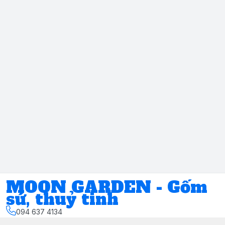
MOON GARDEN - Gốm
sứ, thuỷ tinh
094 637 4134
Địa chỉ
:
Số 11, ngách 17, ngõ 117, đường Phúc Xá, Phường