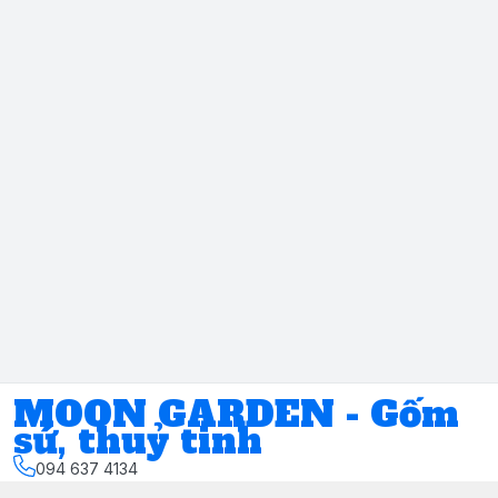
MOON GARDEN - Gốm
sứ, thuỷ tinh
094 637 4134
Địa chỉ
:
Số 11, ngách 17, ngõ 117, đường Phúc Xá, Phường