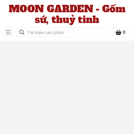
MOON GARDEN - Gốm
sứ, thuỷ tinh
0