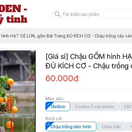
EN -
ỷ tinh
 hình HẠT DẺ LÙN, gốm Bát Tràng ĐỦ KÍCH CƠ - Chậu trồng cây cản
[Giá sỉ] Chậu GỐM hình H
ĐỦ KÍCH CƠ - Chậu trồng 
60.000đ
Màu sắc
:
18x9cm
Combo 3 sản phẩm
28x
Kích cỡ
:
Chậu trắng dán hình
Chậu nâu