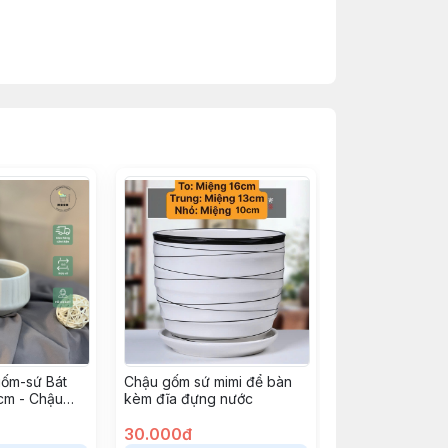
hủ công và độ ngót của chậu khi ra lò
nh sáng góc độ chụp).
gốm-sứ Bát
Chậu gốm sứ mimi để bàn
cm - Chậu
kèm đĩa đựng nước
h và sen đá
30.000đ