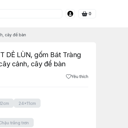
0
h, cây để bàn
ẠT DẺ LÙN, gốm Bát Tràng
cây cảnh, cây để bàn
Yêu thích
12cm
24x11cm
Chậu trắng trơn