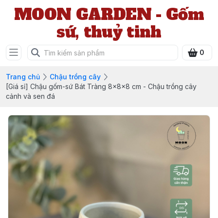
MOON GARDEN - Gốm
sứ, thuỷ tinh
0
Trang chủ
Chậu trồng cây
[Giá sỉ] Chậu gốm-sứ Bát Tràng 8x8x8 cm - Chậu trồng cây
cảnh và sen đá