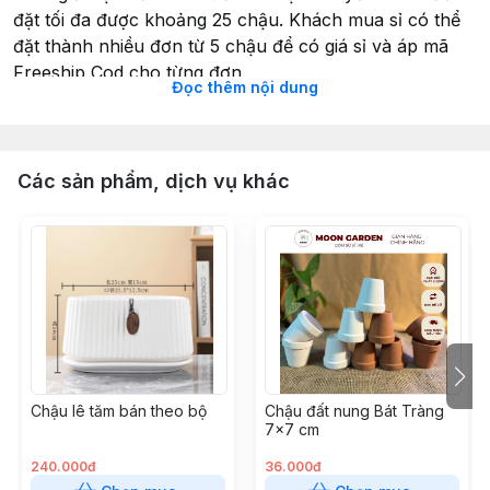
đặt tối đa được khoảng 25 chậu. Khách mua sỉ có thể
đặt thành nhiều đơn từ 5 chậu để có giá sỉ và áp mã
Freeship Cod cho từng đơn.
Đọc thêm nội dung
Dòng sản phẩm Gốm Bát Tràng - Mang Vẻ Đẹp Truyền
Thống Đến Gia Đình Bạn
Các sản phẩm, dịch vụ khác
Chào mừng đến với gian hàng của chúng tôi, nơi bạn
có cơ hội sở hữu những bộ sản phẩm gốm Bát Tràng
tinh tế và độc đáo. Bát Tràng, làng gốm nổi tiếng của
Việt Nam, đã từ lâu được biết đến với sự tài hoa của
các nghệ nhân gốm và sự kết hợp hoàn hảo giữa
truyền thống và sáng tạo đương đại.
Sản phẩm của chúng tôi không chỉ là những mảnh
Chậu lê tăm bán theo bộ
Chậu đất nung Bát Tràng
nghệ thuật thủ công, mà còn là sự kết hợp hoàn hảo
7x7 cm
giữa chất lượng và sự độc đáo. Bằng cách sử dụng các
kỹ thuật truyền thống kết hợp với thiết kế hiện đại,
240.000đ
36.000đ