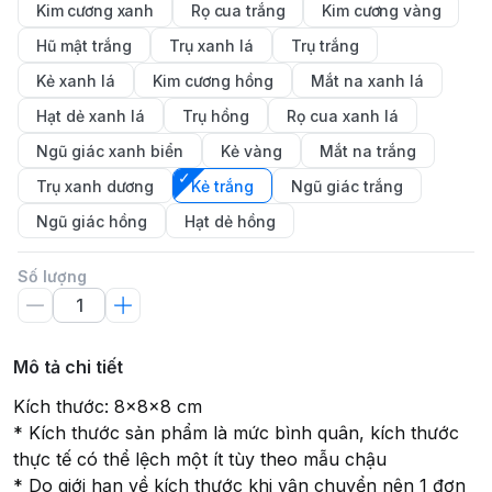
Kim cương xanh
Rọ cua trắng
Kim cương vàng
Hũ mật trắng
Trụ xanh lá
Trụ trắng
Kẻ xanh lá
Kim cương hồng
Mắt na xanh lá
Hạt dẻ xanh lá
Trụ hồng
Rọ cua xanh lá
Ngũ giác xanh biển
Kẻ vàng
Mắt na trắng
Trụ xanh dương
Kẻ trắng
Ngũ giác trắng
Ngũ giác hồng
Hạt dẻ hồng
Số lượng
Mô tả chi tiết
Kích thước: 8x8x8 cm
* Kích thước sản phẩm là mức bình quân, kích thước
thực tế có thể lệch một ít tùy theo mẫu chậu
* Do giới hạn về kích thước khi vận chuyển nên 1 đơn