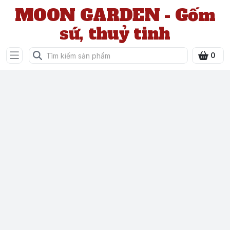
MOON GARDEN - Gốm
sứ, thuỷ tinh
0