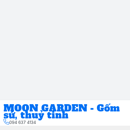
MOON GARDEN - Gốm
sứ, thuỷ tinh
094 637 4134
Địa chỉ
:
Số 11, ngách 17, ngõ 117, đường Phúc Xá, Phường