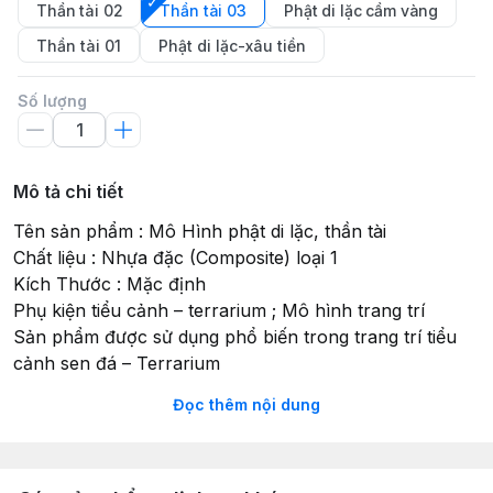
Thần tài 02
Thần tài 03
Phật di lặc cầm vàng
Thần tài 01
Phật di lặc-xâu tiền
Số lượng
Mô tả chi tiết
Tên sản phẩm : Mô Hình phật di lặc, thần tài
Chất liệu : Nhựa đặc (Composite) loại 1
Kích Thước : Mặc định
Phụ kiện tiểu cảnh – terrarium ; Mô hình trang trí
Sản phẩm được sử dụng phổ biến trong trang trí tiểu
cảnh sen đá – Terrarium
Đọc thêm nội dung
Các bạn có thể dễ dàng tìm mua được những chậu tiểu
cảnh sen đá , xường rồng làm sẵn tại các shop cây .
Tuy nhiên nghệ thuật sáng tạo vô cùng phong phú tùy