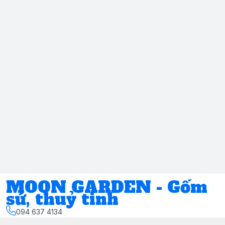
MOON GARDEN - Gốm
sứ, thuỷ tinh
094 637 4134
Địa chỉ
:
Số 11, ngách 17, ngõ 117, đường Phúc Xá, Phường