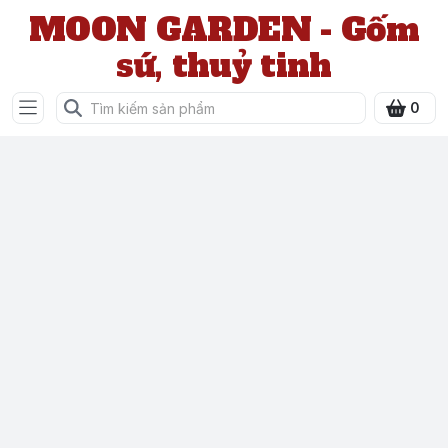
MOON GARDEN - Gốm
sứ, thuỷ tinh
0